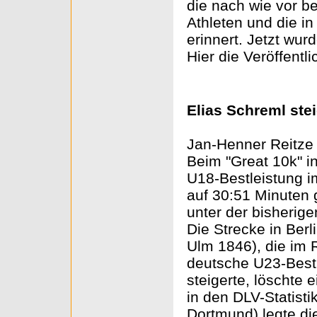
die nach wie vor 
Athleten und die i
erinnert. Jetzt wu
Hier die Veröffentl
Elias Schreml ste
Jan-Henner Reitze
Beim "Great 10k" in
U18-Bestleistung i
auf 30:51 Minuten 
unter der bisherig
Die Strecke in Berl
Ulm 1846), die im
deutsche U23-Bestl
steigerte, löschte 
in den DLV-Statist
Dortmund) legte di