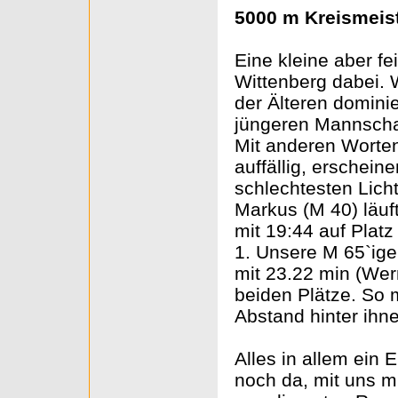
5000 m Kreismeist
Eine kleine aber f
Wittenberg dabei. 
der Älteren domini
jüngeren Mannschaf
Mit anderen Worten
auffällig, erschein
schlechtesten Licht
Markus (M 40) läuf
mit 19:44 auf Platz
1. Unsere M 65`ig
mit 23.22 min (Wer
beiden Plätze. So
Abstand hinter ihn
Alles in allem ein 
noch da, mit uns 