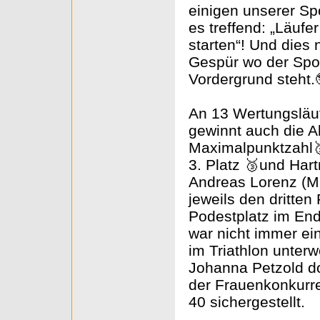
einigen unserer Sp
es treffend: „Läufe
starten“! Und dies 
Gespür wo der Spor
Vordergrund steht.
An 13 Wertungsläu
gewinnt auch die A
Maximalpunktzahl🥇
3. Platz 🥉und Hart
Andreas Lorenz (M 
jeweils den dritten
Podestplatz im End
war nicht immer ei
im Triathlon unterw
Johanna Petzold d
der Frauenkonkurr
40 sichergestellt.