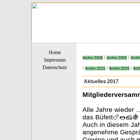
Home
/
/
Archiv 2008
Archiv 2009
Archi
Impressum
Datenschutz
/
/
/
Archiv 2015
Archiv 2016
Arc
Aktuelles 2017
Mitgliederversam
Alle Jahre wieder 
das Büfett🍗🌭🧀🍇
Auch in diesem Jah
angenehme Gespräc
Gewinn und auch mi