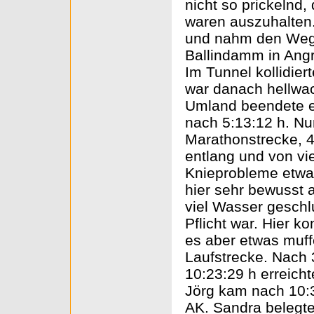
nicht so prickelnd
waren auszuhalten
und nahm den Weg 
Ballindamm in Angri
Im Tunnel kollidie
war danach hellwa
Umland beendete er
nach 5:13:12 h. Nu
Marathonstrecke, 
entlang und von v
Knieprobleme etwa
hier sehr bewusst 
viel Wasser geschl
Pflicht war. Hier 
es aber etwas muff
Laufstrecke. Nach 
10:23:29 h erreich
Jörg kam nach 10:3
AK. Sandra belegte 